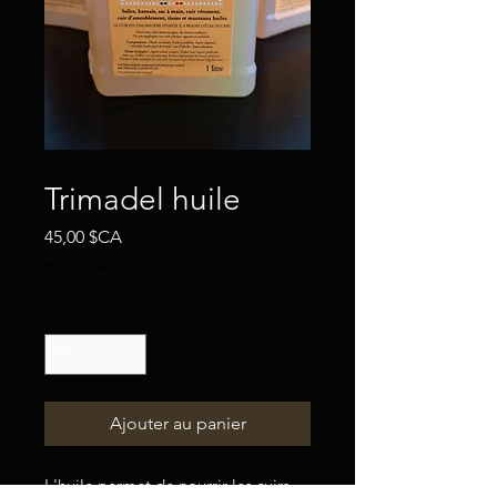
SKU : ENT-trimadel-huile
Trimadel huile
Prix
45,00 $CA
Hors TVA
Quantité
*
Ajouter au panier
L'huile permet de nourrir les cuirs