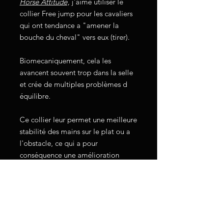
Horse Attitude
, j'aime utiliser le
collier Free jump pour les cavaliers
qui ont tendance a "amener la
bouche du cheval" vers eux (tirer).
Biomecaniquement, cela les
avancent souvent trop dans la selle
et crée de multiples problèmes d
équilibre.
Ce collier leur permet une meilleure
stabilité des mains sur le plat ou a
l'obstacle, ce qui a pour
conséquence une amélioration
immédiate de la locomotion du
cheval.
En photo Frédérique Duplain et
Sogno de la Ferme Brio.