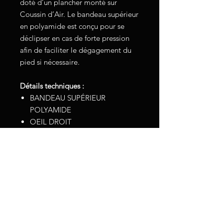
doté d’un plancher monté sur
Coussin d’Air. Le bandeau supérieur
en polyamide est conçu pour se
déclipser en cas de forte pression
afin de faciliter le dégagement du
pied si nécessaire.
Détails techniques :
BANDEAU SUPÉRIEUR
POLYAMIDE
OEIL DROIT
BRANCHE ACIER INOXYDABLE
CRAMPONS SUPERGRIP
SEMELLE ÉLASTOMÈRE
BREVETÉE EFFET COUSSIN
D’AIR
100% RECYCLABLE