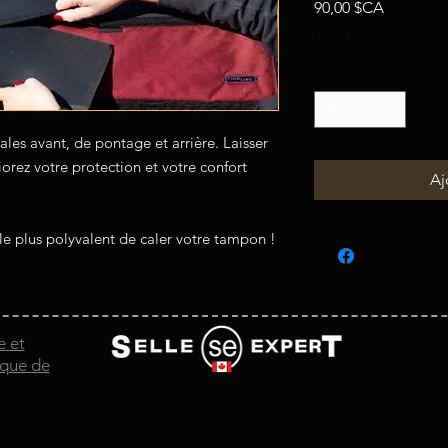
Prix
90,00 $CA
Hors TVA
Quantité
*
les avant, de pontage et arrière. Laisser
ez votre protection et votre confort
Aj
e plus polyvalent de caler votre tampon !
e et
ique de