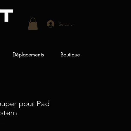
Se connecter
Déplacements
Boutique
ouper pour Pad
stern
west