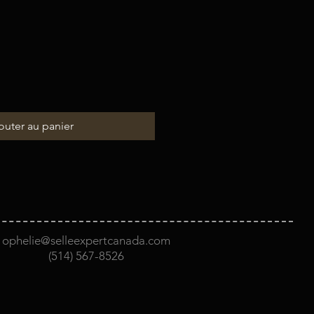
outer au panier
ophelie@selleexpertcanada.com
(514) 567-8526