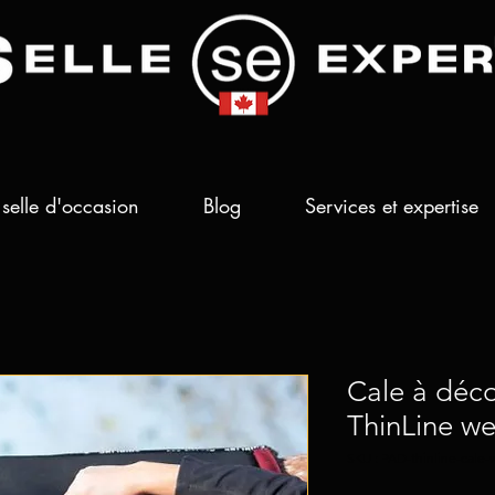
selle d'occasion
Blog
Services et expertise
Cale à déc
ThinLine we
SKU : PAD-thinline-cale-